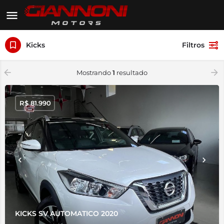
Kicks
Filtros
Mostrando
1
resultado
R$
81.990
KICKS SV AUTOMATICO 2020