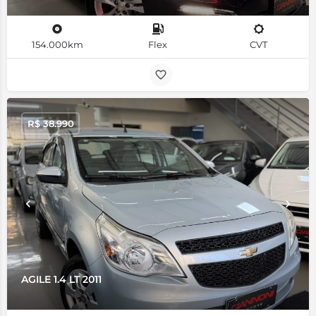
154.000km
Flex
CVT
R$
38.990
AGILE 1.4 LT 2011