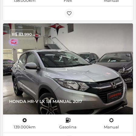
138.000km
Flex
Manual
R$
83.990
HONDA HR-V LX 1.8 MANUAL 2017
139.000km
Gasolina
Manual