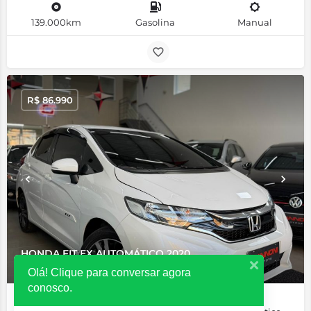
139.000km
Gasolina
Manual
R$
86.990
HONDA FIT EX AUTOMÁTICO 2020
Olá! Clique para conversar agora
conosco.