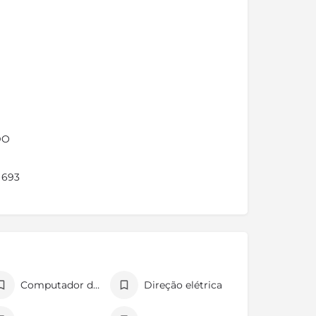
DO
 693
Computador de bordo
Direção elétrica