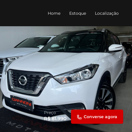
Home
Estoque
Localização
Preço
Converse agora
R$
81.990