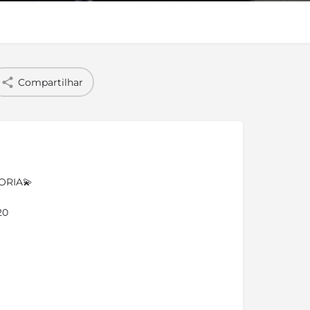
Compartilhar
ORIA💫
20